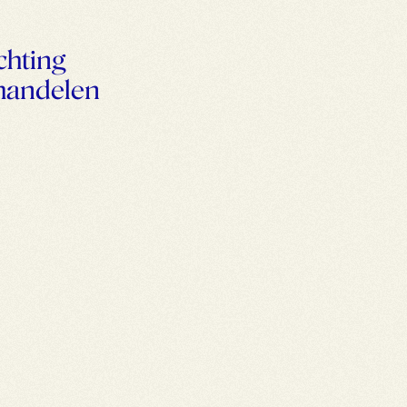
chting
handelen